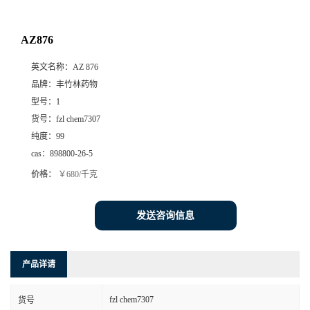
AZ876
英文名称：
AZ 876
品牌：
丰竹林药物
型号：
1
货号：
fzl chem7307
纯度：
99
cas：
898800-26-5
价格：
￥680/千克
发送咨询信息
产品详请
fzl chem7307
货号