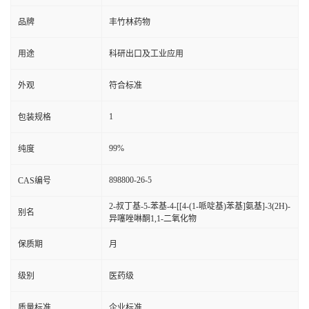
品牌
丰竹林药物
用途
科研出口及工业应用
外观
符合标准
1
包装规格
99%
纯度
898800-26-5
CAS编号
2-叔丁基-5-苯基-4-[[4-(1-哌啶基)苯基]氨基]-3(2H)-
别名
异噻唑啉酮1,1-二氧化物
保质期
月
级别
医药级
质量标准
企业标准