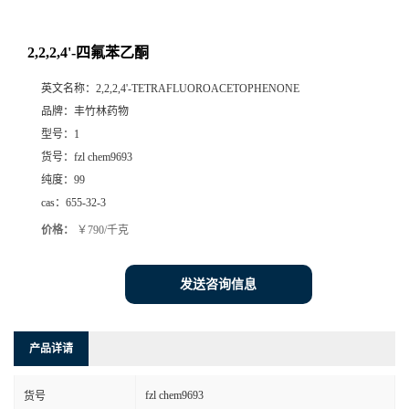
2,2,2,4'-四氟苯乙酮
英文名称：
2,2,2,4'-TETRAFLUOROACETOPHENONE
品牌：
丰竹林药物
型号：
1
货号：
fzl chem9693
纯度：
99
cas：
655-32-3
价格：
￥790/千克
发送咨询信息
产品详请
fzl chem9693
货号