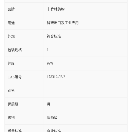
品牌
丰竹林药物
用途
科研出口及工业应用
外观
符合标准
1
包装规格
99%
纯度
178312-02-2
CAS编号
别名
保质期
月
级别
医药级
质量标准
企业标准