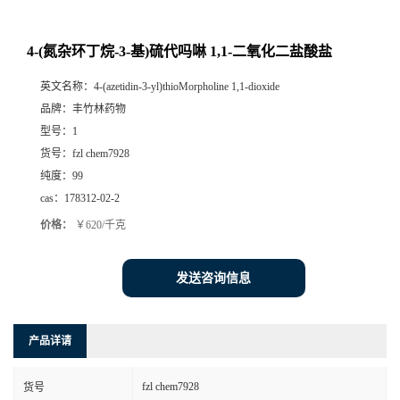
4-(氮杂环丁烷-3-基)硫代吗啉 1,1-二氧化二盐酸盐
英文名称：
4-(azetidin-3-yl)thioMorpholine 1,1-dioxide
品牌：
丰竹林药物
型号：
1
货号：
fzl chem7928
纯度：
99
cas：
178312-02-2
价格：
￥620/千克
发送咨询信息
产品详请
fzl chem7928
货号