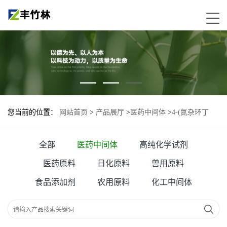
您当前的位置：
网站首页
>
产品展厅
>
医药中间体
>
4-(氮杂环丁
烷-3-基)硫代吗啉 1,1-二氧化二盐酸盐
全部
医药中间体
高纯化学试剂
医药原料
日化原料
兽用原料
食品添加剂
农用原料
化工中间体