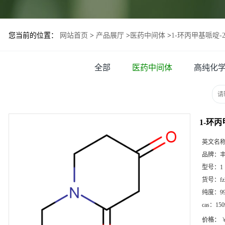
您当前的位置：
网站首页
>
产品展厅
>
医药中间体
>
1-环丙甲基哌啶-2
全部
医药中间体
高纯化
1-环丙
英文名
品牌：
型号：
1
货号：
f
纯度：
9
cas：
150
价格：
￥