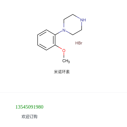
米诺环素
13545091980
欢迎订购