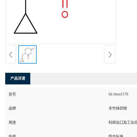
产品详请
fzl chem1170
货号
品牌
丰竹林药物
用途
科研出口及工业
外观
符合标准