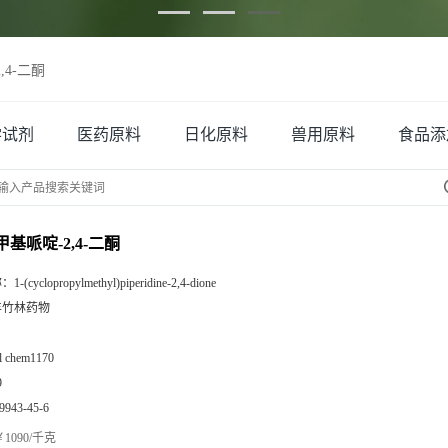
,4-二酮
学试剂
医药原料
日化原料
兽用原料
食品添
甲基哌啶-2,4-二酮
称：
1-(cyclopropylmethyl)piperidine-2,4-dione
丰竹林药物
zl chem1170
9
9943-45-6
1090/千克