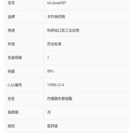
fzl chem9397
货号
品牌
丰竹林药物
用途
科研出口及工业应用
外观
符合标准
1
包装规格
99%
纯度
13900-12-4
CAS编号
别名
柠檬酸布替他酯
保质期
月
级别
医药级