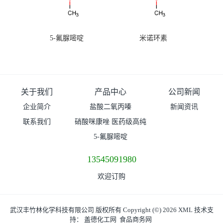
5-氟脲嘧啶
米诺环素
关于我们
产品中心
公司新闻
企业简介
盐酸二氧丙嗪
新闻资讯
联系我们
硝酸咪康唑 医药级高纯
度99%原粉
5-氟脲嘧啶
13545091980
欢迎订购
武汉丰竹林化学科技有限公司
版权所有 Copyright (©) 2026
XML
技术支
持：
盖德化工网
食品商务网