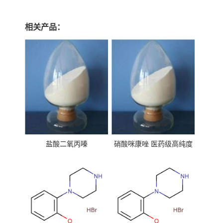
相关产品：
盐酸二氧丙嗪
硝酸咪康唑 医药级高纯度
99%原粉